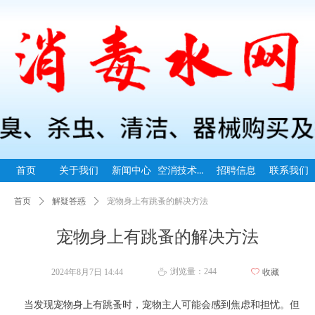
空消技术指导
首页
关于我们
新闻中心
招聘信息
联系我们
首页
ꄲ
解疑答惑
ꄲ
宠物身上有跳蚤的解决方法
宠物身上有跳蚤的解决方法
浏览量：
244
2024年8月7日
14:44
ꄀ
收藏
ꄘ
当发现宠物身上有跳蚤时，宠物主人可能会感到焦虑和担忧。但