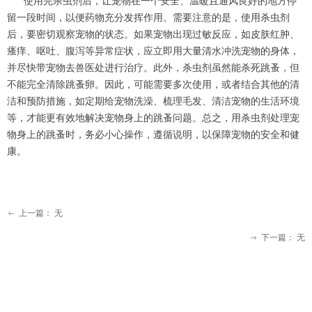
使用完杀虫剂后，让宠物在一个安全、温暖且通风良好的地方停
留一段时间，以便药物充分发挥作用。需要注意的是，使用杀虫剂
后，要密切观察宠物的状态。如果宠物出现过敏反应，如皮肤红肿、
瘙痒、呕吐、腹泻等异常症状，应立即用大量清水冲洗宠物的身体，
并尽快带宠物去兽医处进行治疗。此外，杀虫剂虽然能杀死跳蚤，但
不能完全清除跳蚤卵。因此，可能需要多次使用，或者结合其他的清
洁和预防措施，如定期给宠物洗澡、梳理毛发、清洁宠物的生活环境
等，才能更有效地解决宠物身上的跳蚤问题。总之，用杀虫剂处理宠
物身上的跳蚤时，务必小心操作，遵循说明，以保障宠物的安全和健
康。
上一篇：
无
ꂃ
下一篇：
无
ꁹ