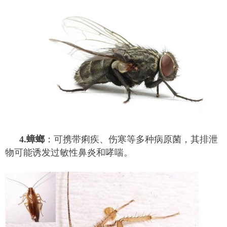
4.蟑螂
：可携带痢疾、伤寒等多种病原菌，其排泄
物可能诱发过敏性鼻炎和哮喘。