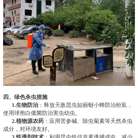
四、绿色杀虫措施
1.生物防治
：释放天敌昆虫如丽蚜小蜂防治粉虱，
使用球孢白僵菌防治害虫幼虫。
2.植物源农药
：应用苦参碱、除虫菊素等天然杀虫
成分，对环境友好。
3.性诱剂技术
：利用昆虫性信息素诱捕成虫，减少