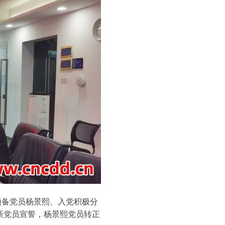
预备党员杨景熙、入党积极分
新党员宣誓，杨景熙党员转正