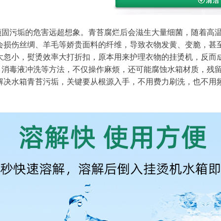
顽固污垢的危害远超想象。青苔腐烂后会滋生大量细菌，随着高
会损伤丝绸、羊毛等娇贵面料的纤维，导致衣物发黄、变脆，甚
忽小，熨烫效率大打折扣，原本用来护理衣物的挂烫机，反而成了
、消毒液冲洗等方法，不仅操作麻烦，还可能腐蚀水箱材质，残
解决水箱青苔污垢，关键要从根源入手，不用费力刷洗，也不用