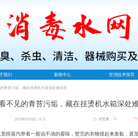
于我们
新闻中心
空消技术指导
见的青苔污垢，藏在挂烫机水箱深处难清洗
看不见的青苔污垢，藏在挂烫机水箱深处
浏览量：
53
2026年6月8日
14:35
ꄀ
ꄘ
总觉得蒸汽带着一股说不清的霉味，熨完的衣物摸起来发黏，甚