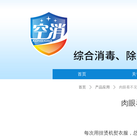
首页
关
首页
ꄲ
产品应用
ꄲ
肉眼看不
肉眼
每次用挂烫机熨衣服，