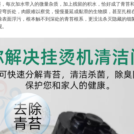
湿，每次加水带入的微量杂质，加上残留的积水，恰好成了青苔
管弯折处，肉眼难以察觉，慢慢蔓延成黏滑的生物膜，甚至扎根
除表面浮污，根本触不到深处的青苔根系，更没法杀灭隐藏的细
现。